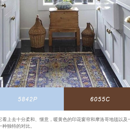
它看上去十分柔和、惬意，暖黄色的印花窗帘和摩洛哥地毯以及
一种独特的对比。