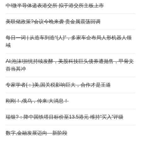
中!微半导体递表港交所 拟于港交所主板上市
美联储政策?会议今晚来袭 贵金属震荡回调
每日一词 | 从造车到造“{人}”，多家车企布局人形机器人领
域
AI;泡沫!担忧持续发酵，美股科技巨头债券遭抛售，甲骨文
首当其冲
专家学者{：}美,国关税影响巨大，合作才是王道
刚刚！,俄乌，传来:大消息！
瑞银?：降中国铁塔目标价至13.5港元 维持“买入”评级
数字,金融发展迈向—新阶段