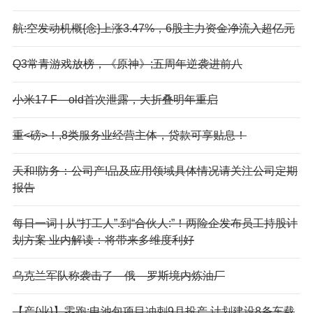
航:空发动机概{念}上涨3.47%，6股主力资金净流入超亿元
Q3常青游戏放榜，《原神》;五周年逆袭进前八
小米17 F—old首次泄露，大折叠明年重启
重<磅>！,8类服务业经营主体，贷款可享贴息！
天和!防务：公司产!品及应用领域具体情况请关注公司定期
报告
每日一词 | 从“打工人”.到“合伙人:”！两险企发布员工持股计
划方案 业内解读：将带来多维度利好
乌克兰军队称袭击了—俄—罗斯境内炼油厂
【产{业}】零跑;电池包项目冲刺9月投产 计划建设8条车载