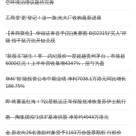
空环境治理议题待完善
工商变‘更’登记！这一激;光大厂收购最新进展
【券商聚焦】.华福证券首予{百}奥赛图-B(02315)“买入”评
级 指千鼠万抗开始兑现
“新股王”诞生！寒—武纪股价一度超越贵州茅台，市值超
6000亿元！上半年营收暴增4347%，扭亏为盈
华科‘智’能投资公布中期业绩 净利7038.1万港元同比增长
188.75%
即:将重返红海！?以星航运正等保险批准恢复苏伊士航行
惠—陶集团拟“1供3”基准供股 净筹约4944万港元
金.新农向26名激励对象授予1163万份股票期权 行权价