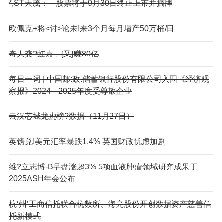
*,ST天茂：—股票将于9月30日终止上市并摘牌
欧佩克+将<讨>论未!来3个月每月增产50万桶/日
奇人龚?虹嘉，{又}赚80亿
每日一词 | 中国邮:政.储蓄银行股份有限公司入围《经济观
察报》2024—2025年度受尊敬企业
云汉芯城龙虎榜?数据（11月27日）
英镑兑!美元汇率暴跌1.4% 英国财政忧虑加剧
维?立志博-B早盘涨超3% 5项血液肿瘤领域研究成果于
2025ASH年会公布
杭‘州’工商信托联合杭数所、海亮股份开创数据资产慈善信
托新模式