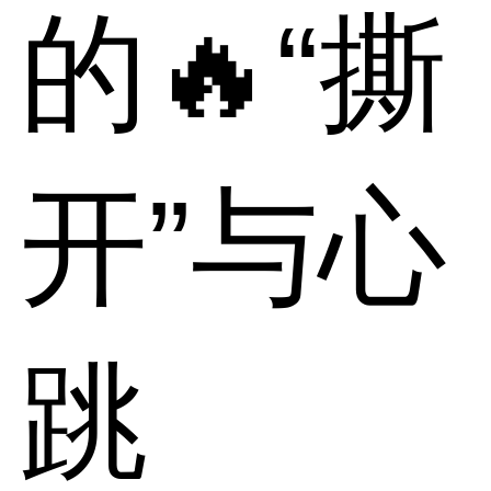
的🔥“撕
开”与心
跳