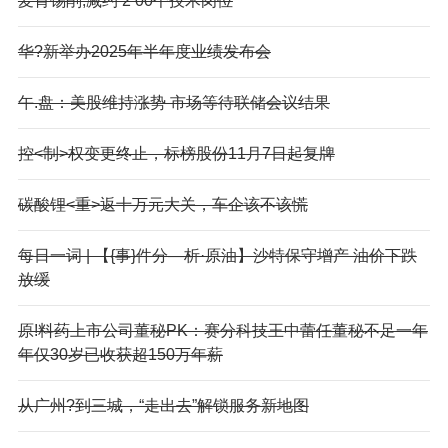
麦肯锡削;减约‘2’00个技术岗位
华?新举办2025年半年度业绩发布会
午.盘：美股维持涨势 市场等待联储会议结果
控<制>权变更终止，标榜股份11月7日起复牌
碳酸锂<重>返十万元大关，车企该不该慌
每日一词 | 【{事}件分—析·原油】沙特保守增产 油价下跌
放缓
原!料药上市公司董秘PK：赛分科技王中蕾任董秘不足一年
年仅30岁已收获超150万年薪
从广州?到三城，“走出去”解锁服务新地图