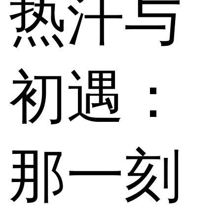
热汗与
初遇：
那一刻