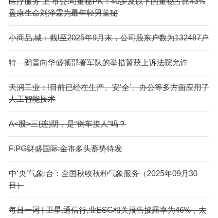
医疗服务‘上’市公:司董秘PK：40岁及以下的董秘占比43%
盈康生命刘泽霖为最年轻男董秘
小商品,城：截!至2025年9月末，公司股东户数为132487户
特—朗普向华盛顿部署军队的举措暂获上诉法院允许
天润工业：!目前已经在生产、安‘全’、办公等多方面应用了
人工智能技术
A<股>三{连}阴，是“倒车接人”吗？
F;PG财盛国际:金市多头蓄势待发
中‘央’气象;台：全国秋收秋种气象服务（2025年09月30
日）
每日一词 | 卫星.通信行,业ESG相关报告披露率为46%，太