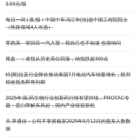
3.93元/股
每日一词 | 喜;报！中国中车冯江华{当}选中国工程院院士
（铁路领域4人当选）
零跑高—管回应一汽入股：我自己也不知道 也很纳闷
尾盘—：道指从历史高位回落，纳指跌超300点
特{斯}拉及行业降价推动美国7月电动汽车销量增长，联邦
税收抵免即将到期
2025年:医;药生物行业创新药行情有望持续，PROTAC专
题：蛋白降解东风起，国内产业链迎新机
天.孚通信：公司不掌握截至2025年9月12日的股东人数数
据