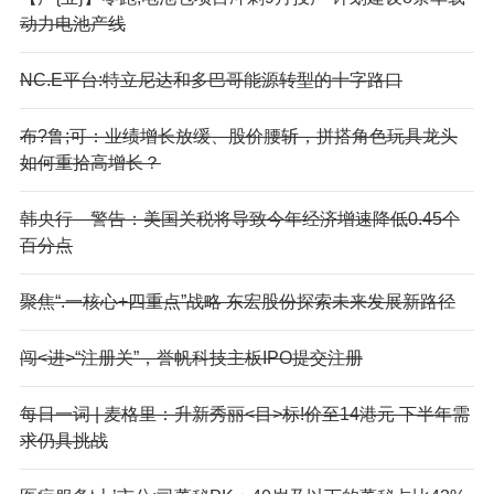
动力电池产线
NC.E平台:特立尼达和多巴哥能源转型的十字路口
布?鲁;可：业绩增长放缓、股价腰斩，拼搭角色玩具龙头
如何重拾高增长？
韩央行—警告：美国关税将导致今年经济增速降低0.45个
百分点
聚焦“.一核心+四重点”战略 东宏股份探索未来发展新路径
闯<进>“注册关”，誉帆科技主板IPO提交注册
每日一词 | 麦格里：升新秀丽<目>标!价至14港元 下半年需
求仍具挑战