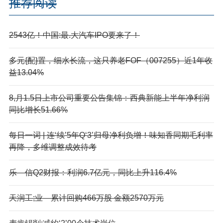
推荐阅读
2543亿！中国:最.大汽车IPO要来了！
多元{配}置，细水长流，这只养老FOF（007255）近1年收
益13.04%
8,月1.5日上市公司重要公告集锦：西典新能上半年净利润
同比增长51.66%
每日一词 | 连‘续’5年Q‘3’归母净利负增！味知香同期毛利率
再降，多维调整成效待考
乐—信Q2财报：利润6.7亿元，同比上升116.4%
天润工;业—累计回购466万股 金额2570万元