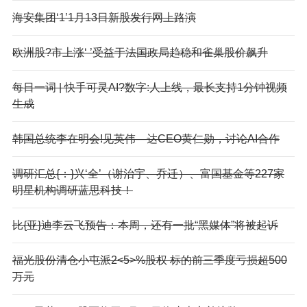
海安集团‘1’1月13日新股发行网上路演
欧洲股?市上涨‘ ’受益于法国政局趋稳和雀巢股价飙升
每日一词 | 快手可灵AI?数字:人上线，最长支持1分钟视频
生成
韩国总统李在明会!见英伟—达CEO黄仁勋，讨论AI合作
调研汇总{：}兴‘全’（谢治宇、乔迁）、富国基金等227家
明星机构调研蓝思科技！
比{亚}迪李云飞预告：本周，还有一批“黑媒体”将被起诉
福光股份清仓小屯派2<5>%股权 标的前三季度亏损超500
万元