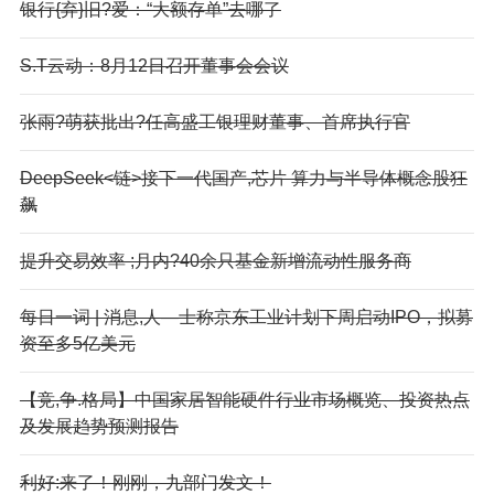
银行{弃}旧?爱：“大额存单”去哪了
S.T云动：8月12日召开董事会会议
张雨?萌获批出?任高盛工银理财董事、首席执行官
DeepSeek<链>接下一代国产,芯片 算力与半导体概念股狂
飙
提升交易效率 ;月内?40余只基金新增流动性服务商
每日一词 | 消息,人—士称京东工业计划下周启动IPO，拟募
资至多5亿美元
【竞,争.格局】中国家居智能硬件行业市场概览、投资热点
及发展趋势预测报告
利好:来了！刚刚，九部门发文！